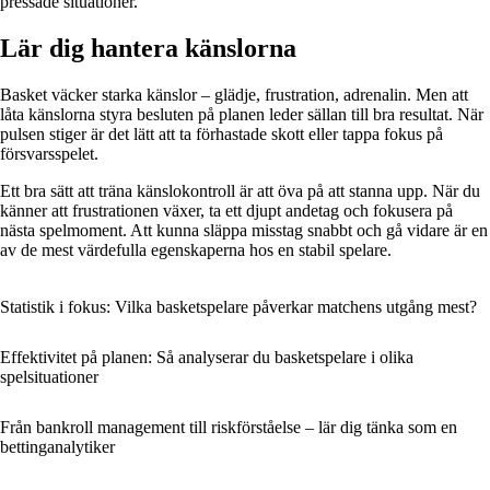
pressade situationer.
Lär dig hantera känslorna
Basket väcker starka känslor – glädje, frustration, adrenalin. Men att
låta känslorna styra besluten på planen leder sällan till bra resultat. När
pulsen stiger är det lätt att ta förhastade skott eller tappa fokus på
försvarsspelet.
Ett bra sätt att träna känslokontroll är att öva på att stanna upp. När du
känner att frustrationen växer, ta ett djupt andetag och fokusera på
nästa spelmoment. Att kunna släppa misstag snabbt och gå vidare är en
av de mest värdefulla egenskaperna hos en stabil spelare.
Statistik i fokus: Vilka basketspelare påverkar matchens utgång mest?
Effektivitet på planen: Så analyserar du basketspelare i olika
spelsituationer
Från bankroll management till riskförståelse – lär dig tänka som en
bettinganalytiker