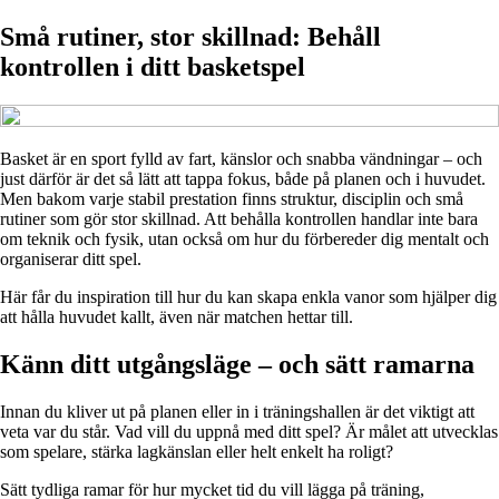
Små rutiner, stor skillnad: Behåll
kontrollen i ditt basketspel
Basket är en sport fylld av fart, känslor och snabba vändningar – och
just därför är det så lätt att tappa fokus, både på planen och i huvudet.
Men bakom varje stabil prestation finns struktur, disciplin och små
rutiner som gör stor skillnad. Att behålla kontrollen handlar inte bara
om teknik och fysik, utan också om hur du förbereder dig mentalt och
organiserar ditt spel.
Här får du inspiration till hur du kan skapa enkla vanor som hjälper dig
att hålla huvudet kallt, även när matchen hettar till.
Känn ditt utgångsläge – och sätt ramarna
Innan du kliver ut på planen eller in i träningshallen är det viktigt att
veta var du står. Vad vill du uppnå med ditt spel? Är målet att utvecklas
som spelare, stärka lagkänslan eller helt enkelt ha roligt?
Sätt tydliga ramar för hur mycket tid du vill lägga på träning,