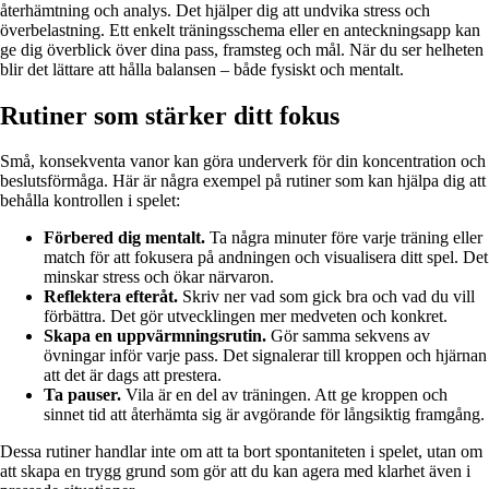
återhämtning och analys. Det hjälper dig att undvika stress och
överbelastning. Ett enkelt träningsschema eller en anteckningsapp kan
ge dig överblick över dina pass, framsteg och mål. När du ser helheten
blir det lättare att hålla balansen – både fysiskt och mentalt.
Rutiner som stärker ditt fokus
Små, konsekventa vanor kan göra underverk för din koncentration och
beslutsförmåga. Här är några exempel på rutiner som kan hjälpa dig att
behålla kontrollen i spelet:
Förbered dig mentalt.
Ta några minuter före varje träning eller
match för att fokusera på andningen och visualisera ditt spel. Det
minskar stress och ökar närvaron.
Reflektera efteråt.
Skriv ner vad som gick bra och vad du vill
förbättra. Det gör utvecklingen mer medveten och konkret.
Skapa en uppvärmningsrutin.
Gör samma sekvens av
övningar inför varje pass. Det signalerar till kroppen och hjärnan
att det är dags att prestera.
Ta pauser.
Vila är en del av träningen. Att ge kroppen och
sinnet tid att återhämta sig är avgörande för långsiktig framgång.
Dessa rutiner handlar inte om att ta bort spontaniteten i spelet, utan om
att skapa en trygg grund som gör att du kan agera med klarhet även i