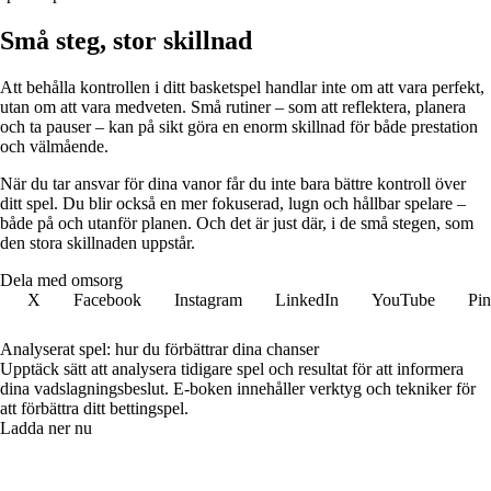
Små steg, stor skillnad
Att behålla kontrollen i ditt basketspel handlar inte om att vara perfekt,
utan om att vara medveten. Små rutiner – som att reflektera, planera
och ta pauser – kan på sikt göra en enorm skillnad för både prestation
och välmående.
När du tar ansvar för dina vanor får du inte bara bättre kontroll över
ditt spel. Du blir också en mer fokuserad, lugn och hållbar spelare –
både på och utanför planen. Och det är just där, i de små stegen, som
den stora skillnaden uppstår.
Dela med omsorg
X
Facebook
Instagram
LinkedIn
YouTube
Pin
Analyserat spel: hur du förbättrar dina chanser
Upptäck sätt att analysera tidigare spel och resultat för att informera
dina vadslagningsbeslut. E-boken innehåller verktyg och tekniker för
att förbättra ditt bettingspel.
Ladda ner nu