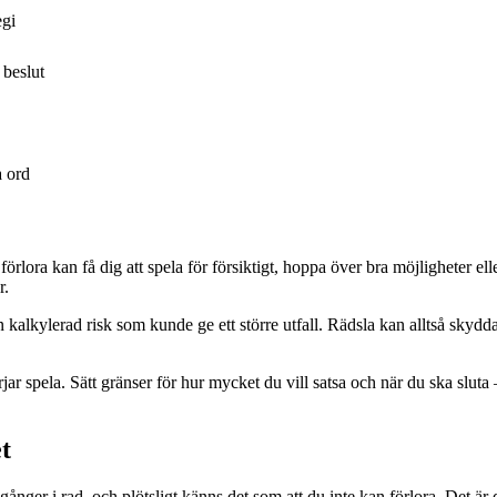
egi
 beslut
a ord
förlora kan få dig att spela för försiktigt, hoppa över bra möjligheter ell
r.
en kalkylerad risk som kunde ge ett större utfall. Rädsla kan alltså skydd
rjar spela. Sätt gränser för hur mycket du vill satsa och när du ska sluta –
t
ger i rad, och plötsligt känns det som att du inte kan förlora. Det är då 