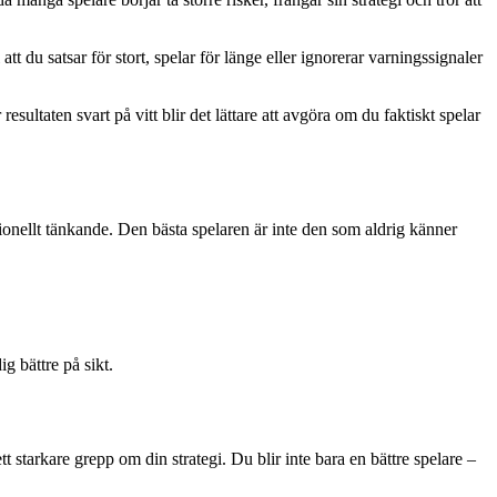
 du satsar för stort, spelar för länge eller ignorerar varningssignaler
esultaten svart på vitt blir det lättare att avgöra om du faktiskt spelar
ionellt tänkande. Den bästa spelaren är inte den som aldrig känner
ig bättre på sikt.
 starkare grepp om din strategi. Du blir inte bara en bättre spelare –