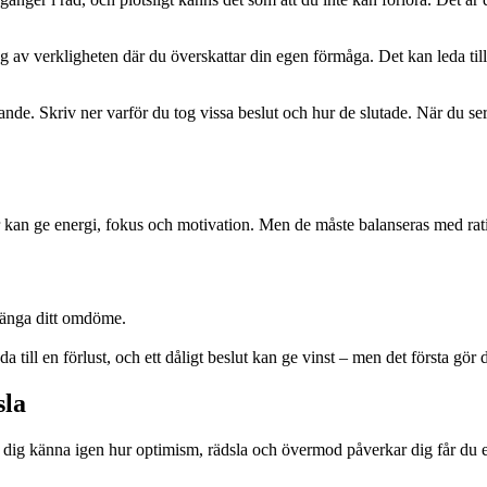
v verkligheten där du överskattar din egen förmåga. Det kan leda till att
ande. Skriv ner varför du tog vissa beslut och hur de slutade. När du ser r
or kan ge energi, fokus och motivation. Men de måste balanseras med rat
vränga ditt omdöme.
eda till en förlust, och ett dåligt beslut kan ge vinst – men det första gör d
sla
r dig känna igen hur optimism, rädsla och övermod påverkar dig får du ett