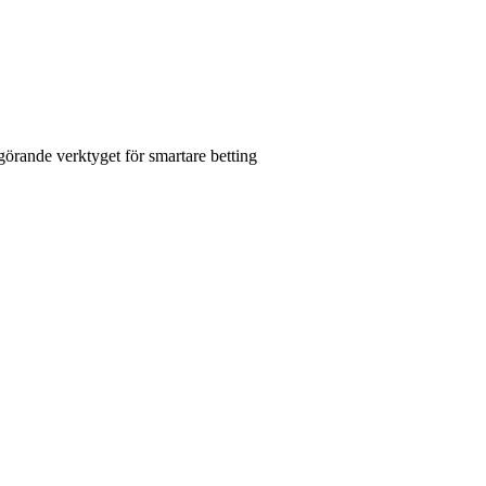
görande verktyget för smartare betting