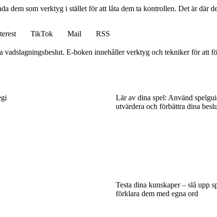
da dem som verktyg i stället för att låta dem ta kontrollen. Det är där de
terest
TikTok
Mail
RSS
na vadslagningsbeslut. E-boken innehåller verktyg och tekniker för att för
egi
Lär av dina spel: Använd spelguid
utvärdera och förbättra dina beslu
Testa dina kunskaper – slå upp 
förklara dem med egna ord