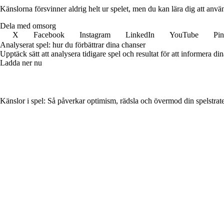
Känslorna försvinner aldrig helt ur spelet, men du kan lära dig att använ
Dela med omsorg
X
Facebook
Instagram
LinkedIn
YouTube
Pin
Analyserat spel: hur du förbättrar dina chanser
Upptäck sätt att analysera tidigare spel och resultat för att informera di
Ladda ner nu
Känslor i spel: Så påverkar optimism, rädsla och övermod din spelstrat