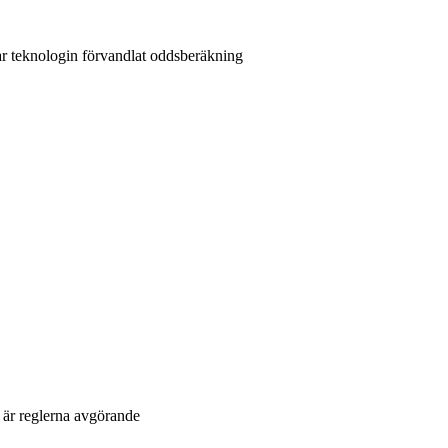
ar teknologin förvandlat oddsberäkning
r är reglerna avgörande