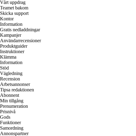
Vårt uppdrag
Teamet bakom
Skicka support
Kontor
Information
Gratis nedladdningar
Kampanjer
Användarrecensioner
Produktguider
Instruktioner
Klämma
Information
Stöd
Vägledning
Recension
Arbetsannonser
Tipsa redaktionen
Abonnent
Min tillgång
Prenumeration
Prisnivå
Gods
Funktioner
Samordning
Annonspartner