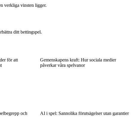
n verkliga vinsten ligger.
bättra ditt bettingspel.
er för att
Gemenskapens kraft: Hur sociala medier
t
påverkar våra spelvanor
spelbegrepp och
AI i spel: Sannolika förutsägelser utan garantier