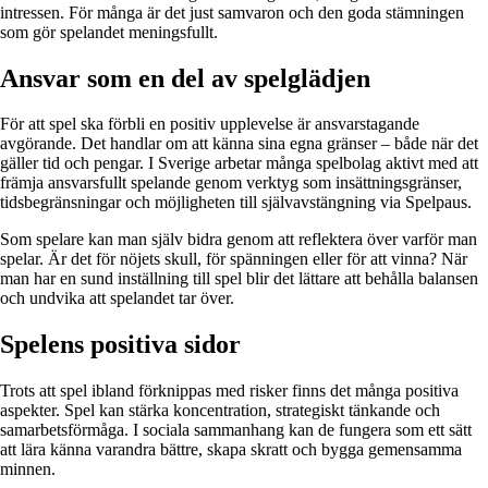
intressen. För många är det just samvaron och den goda stämningen
som gör spelandet meningsfullt.
Ansvar som en del av spelglädjen
För att spel ska förbli en positiv upplevelse är ansvarstagande
avgörande. Det handlar om att känna sina egna gränser – både när det
gäller tid och pengar. I Sverige arbetar många spelbolag aktivt med att
främja ansvarsfullt spelande genom verktyg som insättningsgränser,
tidsbegränsningar och möjligheten till självavstängning via Spelpaus.
Som spelare kan man själv bidra genom att reflektera över varför man
spelar. Är det för nöjets skull, för spänningen eller för att vinna? När
man har en sund inställning till spel blir det lättare att behålla balansen
och undvika att spelandet tar över.
Spelens positiva sidor
Trots att spel ibland förknippas med risker finns det många positiva
aspekter. Spel kan stärka koncentration, strategiskt tänkande och
samarbetsförmåga. I sociala sammanhang kan de fungera som ett sätt
att lära känna varandra bättre, skapa skratt och bygga gemensamma
minnen.