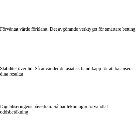
Förväntat värde förklarat: Det avgörande verktyget för smartare betting
Stabilitet över tid: Så använder du asiatisk handikapp för att balansera
dina resultat
Digitaliseringens påverkan: Så har teknologin förvandlat
oddsberäkning