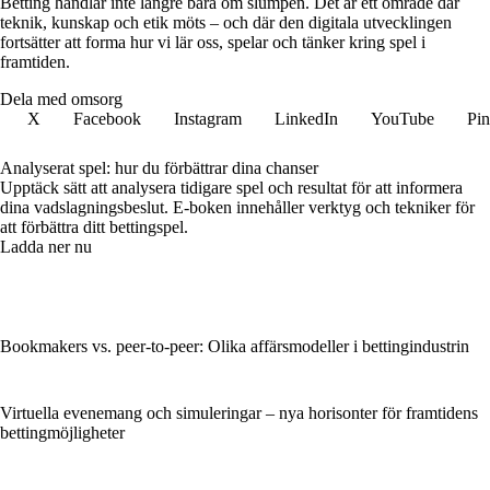
Betting handlar inte längre bara om slumpen. Det är ett område där
teknik, kunskap och etik möts – och där den digitala utvecklingen
fortsätter att forma hur vi lär oss, spelar och tänker kring spel i
framtiden.
Dela med omsorg
X
Facebook
Instagram
LinkedIn
YouTube
Pin
Analyserat spel: hur du förbättrar dina chanser
Upptäck sätt att analysera tidigare spel och resultat för att informera
dina vadslagningsbeslut. E-boken innehåller verktyg och tekniker för
att förbättra ditt bettingspel.
Ladda ner nu
Bookmakers vs. peer-to-peer: Olika affärsmodeller i bettingindustrin
Virtuella evenemang och simuleringar – nya horisonter för framtidens
bettingmöjligheter