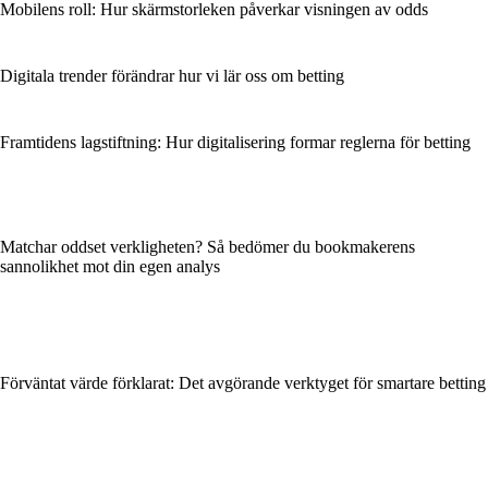
Mobilens roll: Hur skärmstorleken påverkar visningen av odds
Digitala trender förändrar hur vi lär oss om betting
Framtidens lagstiftning: Hur digitalisering formar reglerna för betting
Matchar oddset verkligheten? Så bedömer du bookmakerens
sannolikhet mot din egen analys
Förväntat värde förklarat: Det avgörande verktyget för smartare betting